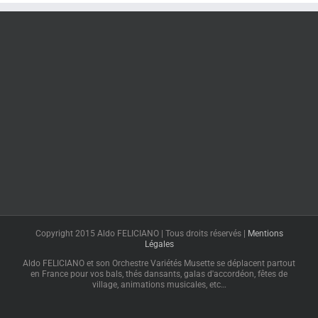
Copyright 2015 Aldo FELICIANO | Tous droits réservés |
Mentions
Légales
Aldo FELICIANO et son Orchestre Variétés Musette se déplacent partout
en France pour vos bals, thés dansants, galas d'accordéon, fêtes de
village, animations musicales, etc…