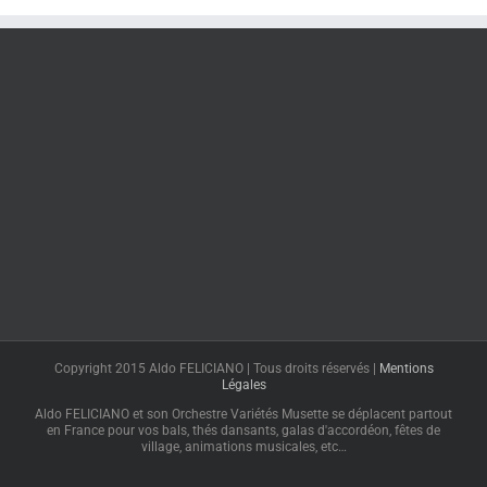
Copyright 2015 Aldo FELICIANO | Tous droits réservés |
Mentions
Légales
Aldo FELICIANO et son Orchestre Variétés Musette se déplacent partout
en France pour vos bals, thés dansants, galas d'accordéon, fêtes de
village, animations musicales, etc…