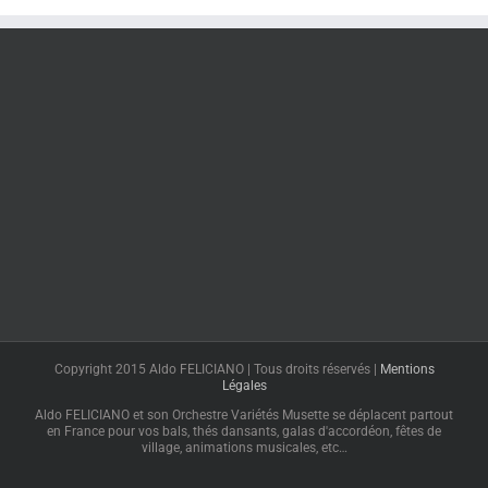
Copyright 2015 Aldo FELICIANO | Tous droits réservés |
Mentions
Légales
Aldo FELICIANO et son Orchestre Variétés Musette se déplacent partout
en France pour vos bals, thés dansants, galas d'accordéon, fêtes de
village, animations musicales, etc…