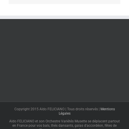
Copyright 2015 Aldo FELICIANO | Tous droits réservés |
Mentions
Légales
Aldo FELICIANO et son Orchestre Variétés Musette se déplacent partout
en France pour vos bals, thés dansants, galas d'accordéon, fêtes de