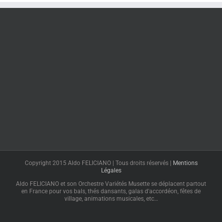
Copyright 2015 Aldo FELICIANO | Tous droits réservés |
Mentions
Légales
Aldo FELICIANO et son Orchestre Variétés Musette se déplacent partout
en France pour vos bals, thés dansants, galas d'accordéon, fêtes de
village, animations musicales, etc…