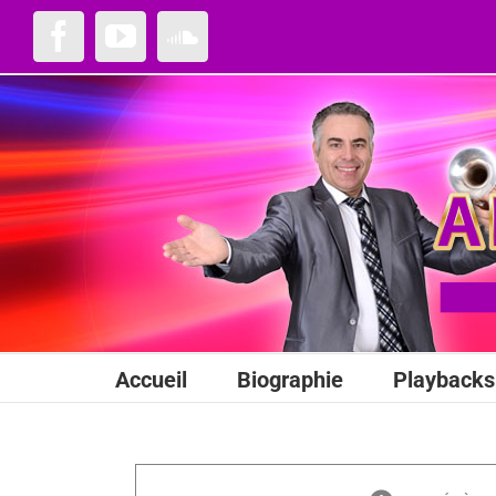
Passer
au
Facebook
YouTube
SoundCloud
contenu
Accueil
Biographie
Playbacks 