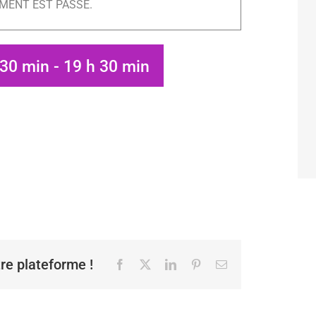
MENT EST PASSÉ.
h 30 min
-
19 h 30 min
tre plateforme !
Facebook
X
LinkedIn
Pinterest
Email