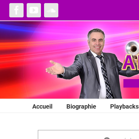
Passer
au
Facebook
YouTube
SoundCloud
contenu
Accueil
Biographie
Playbacks 