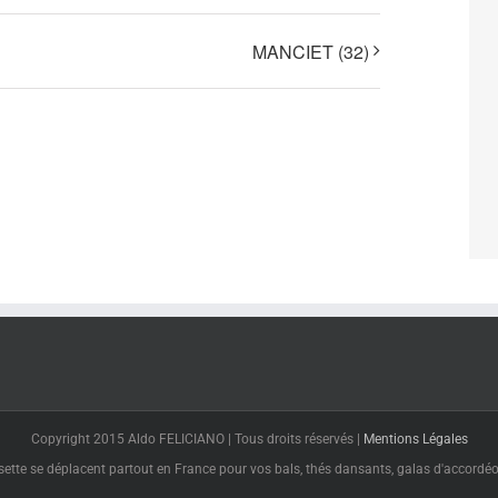
MANCIET (32)
Copyright 2015 Aldo FELICIANO | Tous droits réservés |
Mentions Légales
tte se déplacent partout en France pour vos bals, thés dansants, galas d'accordéon