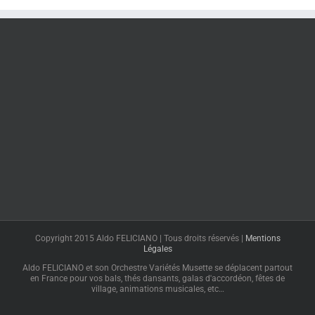
Copyright 2015 Aldo FELICIANO | Tous droits réservés |
Mentions
Légales
Aldo FELICIANO et son Orchestre Variétés Musette se déplacent partout
en France pour vos bals, thés dansants, galas d'accordéon, fêtes de
village, animations musicales, etc…