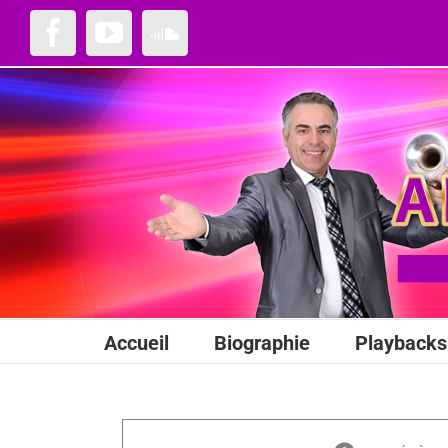
Passer
au
Facebook
YouTube
SoundCloud
contenu
Accueil
Biographie
Playbacks 