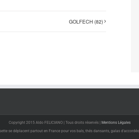
GOLFECH (82)
Copyright 2015 Aldo FELICIANO | Tous droits réservés |
Mentions Légales
tte se déplacent partout en France pour vos bals, thés dansants, galas d'accordéon