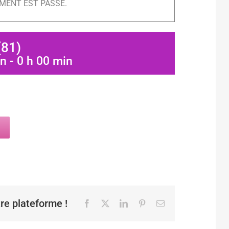
MENT EST PASSÉ.
(81)
in
-
0 h 00 min
tre plateforme !
Facebook
X
LinkedIn
Pinterest
Email