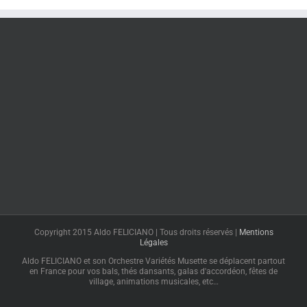
Copyright 2015 Aldo FELICIANO | Tous droits réservés |
Mentions
Légales
Aldo FELICIANO et son Orchestre Variétés Musette se déplacent partout
en France pour vos bals, thés dansants, galas d'accordéon, fêtes de
village, animations musicales, etc…