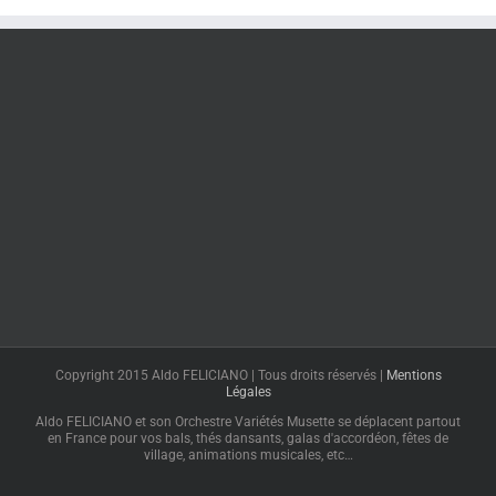
Copyright 2015 Aldo FELICIANO | Tous droits réservés |
Mentions
Légales
Aldo FELICIANO et son Orchestre Variétés Musette se déplacent partout
en France pour vos bals, thés dansants, galas d'accordéon, fêtes de
village, animations musicales, etc…