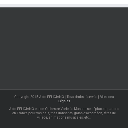
Copyright 2015 Aldo FELICIANO | Tous droits réservés |
Mentions
Légales
Aldo FELICIANO et son Orchestre Variétés Musette se déplacent partout
en France pour vos bals, thés dansants, galas d'accordéon, fêtes de
village, animations musicales, etc…