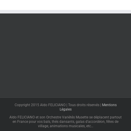
Copyright 2015 Aldo FELICIANO | Tous droits réservés |
Mentions
Légales
Aldo FELICIANO et son Orchestre Variétés Musette se déplacent partout
en France pour vos bals, thés dansants, galas d'accordéon, fêtes de
village, animations musicales, etc…