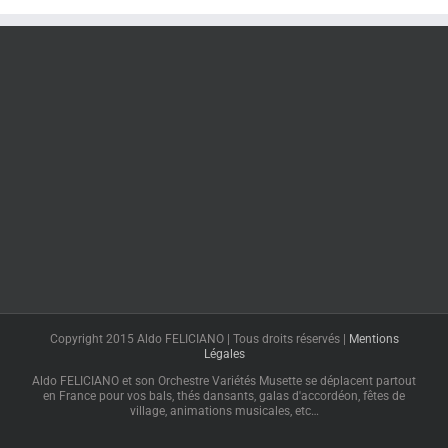
Copyright 2015 Aldo FELICIANO | Tous droits réservés |
Mentions
Légales
Aldo FELICIANO et son Orchestre Variétés Musette se déplacent partout
en France pour vos bals, thés dansants, galas d'accordéon, fêtes de
village, animations musicales, etc…