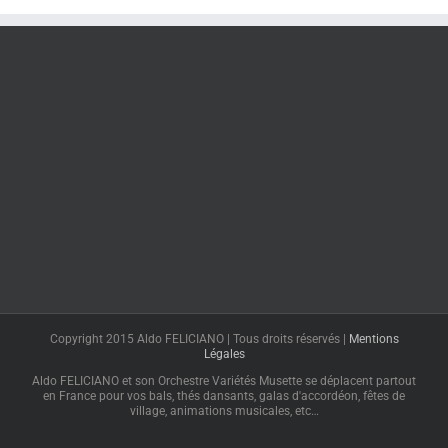
Copyright 2015 Aldo FELICIANO | Tous droits réservés |
Mentions
Légales
Aldo FELICIANO et son Orchestre Variétés Musette se déplacent partout
en France pour vos bals, thés dansants, galas d'accordéon, fêtes de
village, animations musicales, etc…