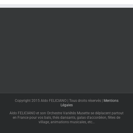
Copyright 2015 Aldo FELICIANO | Tous droits réservés |
Mentions
Légales
Aldo FELICIANO et son Orchestre Variétés Musette se déplacent partout
en France pour vos bals, thés dansants, galas d'accordéon, fêtes de
village, animations musicales, etc…