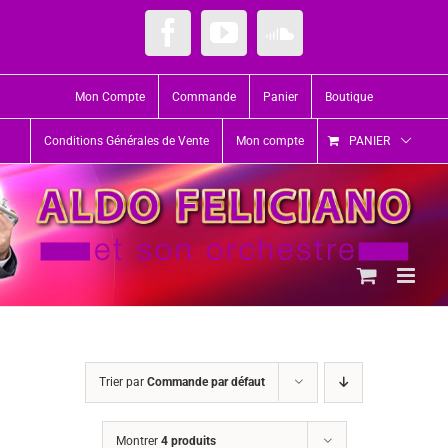
Passer
au
Facebook
YouTube
SoundCloud
contenu
Mon Compte
Commande
Panier
Boutique
Conditions Générales de Vente
Mon compte
PANIER
Trier par
Commande par défaut
Montrer
4 produits